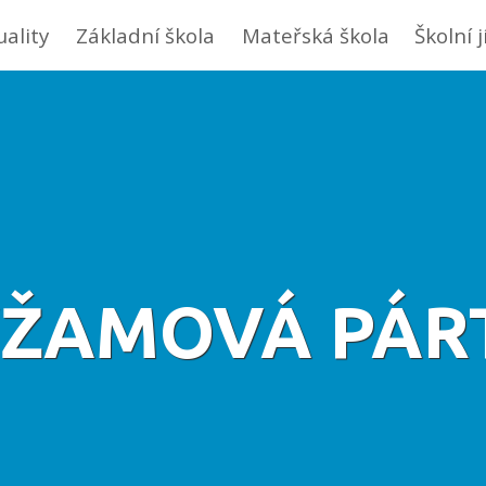
uality
Základní škola
Mateřská škola
Školní 
PYŽAMOVÁ PÁRT