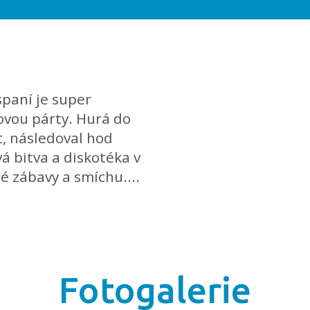
spaní je super
movou párty. Hurá do
, následoval hod
á bitva a diskotéka v
 zábavy a smíchu....
Fotogalerie