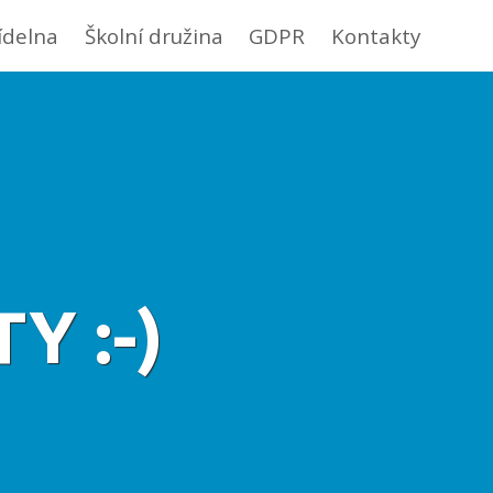
jídelna
Školní družina
GDPR
Kontakty
Y :-)