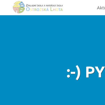
Akt
:-) 