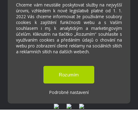
Chceme vám neustále poskytovat služby na nejvyšší
Škola Online
úrovni, vzhledem k nové legislativě platné od 1. 1.
2022 Vás chceme informovat že používáme soubory
Strava.cz
cookies k zajištění funkčnosti webu a s Vaším
souhlasem i mj. k analytickým a marketingovým
účelům. Kliknutím na tlačítko „Rozumím“ souhlasíte s
Kontakty
využívaním cookies a předáním údajů o chování na
Projekty
webu pro zobrazení cílené reklamy na sociálních sítích
Virtuální prohlídka
a reklamních sítích na dalších webech.
Cookies
Přístupnost
Přihlášení
Podrobné nastavení
Základní škola a Mateřská škola Ostrožská
Lhota