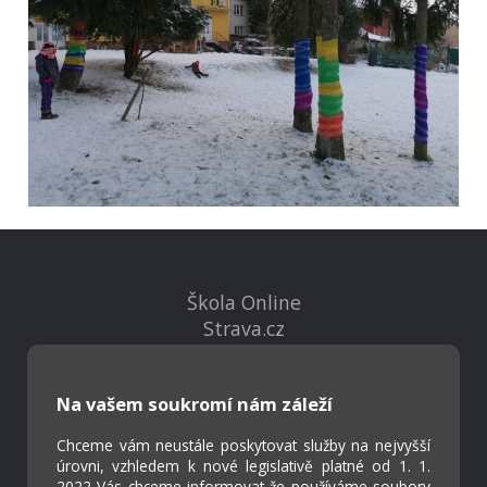
Škola Online
Strava.cz
Kontakty
Na vašem soukromí nám záleží
Projekty
Chceme vám neustále poskytovat služby na nejvyšší
Virtuální prohlídka
úrovni, vzhledem k nové legislativě platné od 1. 1.
2022 Vás chceme informovat že používáme soubory