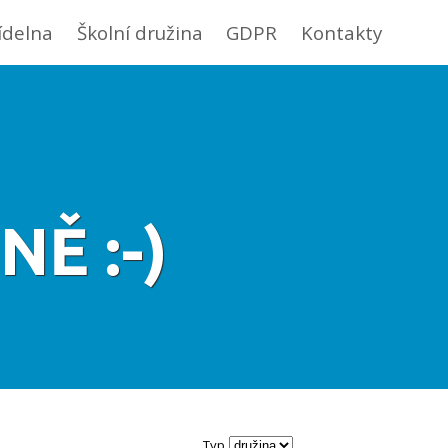
jídelna
Školní družina
GDPR
Kontakty
NĚ :-)
Typ