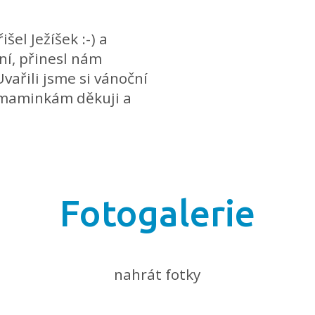
išel Ježíšek :-) a
ní, přinesl nám
Uvařili jsme si vánoční
 maminkám děkuji a
Fotogalerie
nahrát fotky