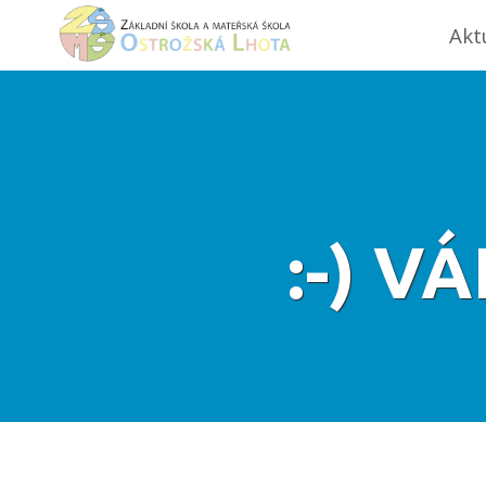
Akt
:-) V