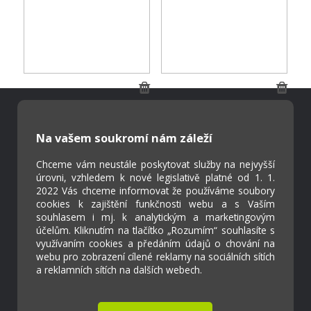
Škola Online
Na vašem soukromí nám záleží
Strava.cz
Chceme vám neustále poskytovat služby na nejvyšší
úrovni, vzhledem k nové legislativě platné od 1. 1.
2022 Vás chceme informovat že používáme soubory
Kontakty
cookies k zajištění funkčnosti webu a s Vaším
Projekty
souhlasem i mj. k analytickým a marketingovým
Virtuální prohlídka
účelům. Kliknutím na tlačítko „Rozumím“ souhlasíte s
využívaním cookies a předáním údajů o chování na
webu pro zobrazení cílené reklamy na sociálních sítích
a reklamních sítích na dalších webech.
Cookies
Přístupnost
Přihlášení