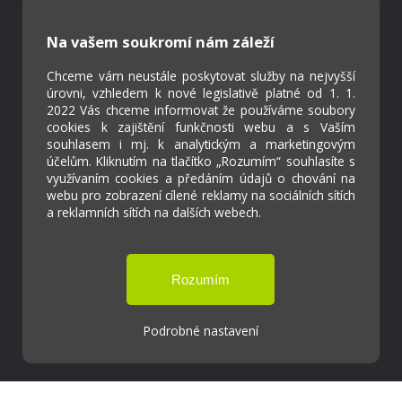
Kontakty
Projekty
Na vašem soukromí nám záleží
Virtuální prohlídka
Chceme vám neustále poskytovat služby na nejvyšší
úrovni, vzhledem k nové legislativě platné od 1. 1.
Cookies
2022 Vás chceme informovat že používáme soubory
Přístupnost
cookies k zajištění funkčnosti webu a s Vaším
Přihlášení
souhlasem i mj. k analytickým a marketingovým
účelům. Kliknutím na tlačítko „Rozumím“ souhlasíte s
využívaním cookies a předáním údajů o chování na
webu pro zobrazení cílené reklamy na sociálních sítích
a reklamních sítích na dalších webech.
Základní škola a Mateřská škola Ostrožská
Lhota
Podrobné nastavení
Tvorba webových stránek weboa.cz