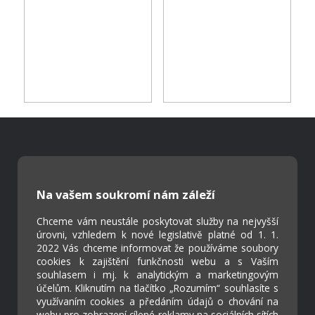
Škola Online
Strava.cz
Na vašem soukromí nám záleží
Chceme vám neustále poskytovat služby na nejvyšší
Kontakty
úrovni, vzhledem k nové legislativě platné od 1. 1.
Projekty
2022 Vás chceme informovat že používáme soubory
Virtuální prohlídka
cookies k zajištění funkčnosti webu a s Vaším
souhlasem i mj. k analytickým a marketingovým
účelům. Kliknutím na tlačítko „Rozumím“ souhlasíte s
využívaním cookies a předáním údajů o chování na
Cookies
webu pro zobrazení cílené reklamy na sociálních sítích