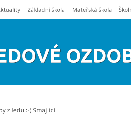
ktuality
Základní škola
Mateřská škola
Škol
EDOVÉ OZDO
 z ledu :-) Smajlíci