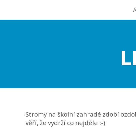
A
L
Stromy na školní zahradě zdobí ozdoby
věří, že vydrží co nejdéle :-)