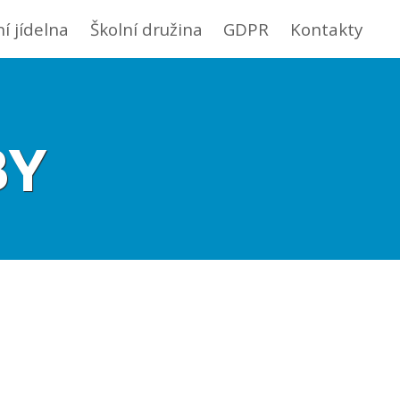
ní jídelna
Školní družina
GDPR
Kontakty
BY