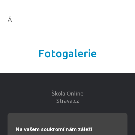
Á
Fotogalerie
Škola Online
Strava.cz
Kontakty
Projekty
Na vašem soukromí nám záleží
Virtuální prohlídka