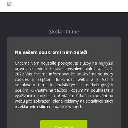
Škola Online
Strava.cz
Na vašem soukromí nám záleží
Kontakty
Projekty
Chceme vám neustále poskytovat služby na nejvyšší
úrovni, vzhledem k nové legislativě platné od 1. 1.
Virtuální prohlídka
2022 Vás chceme informovat že používáme soubory
cookies k zajištění funkčnosti webu a s Vaším
souhlasem i mj. k analytickým a marketingovým
Cookies
účelům. Kliknutím na tlačítko „Rozumím“ souhlasíte s
Přístupnost
využívaním cookies a předáním údajů o chování na
webu pro zobrazení cílené reklamy na sociálních sítích
Přihlášení
a reklamních sítích na dalších webech.