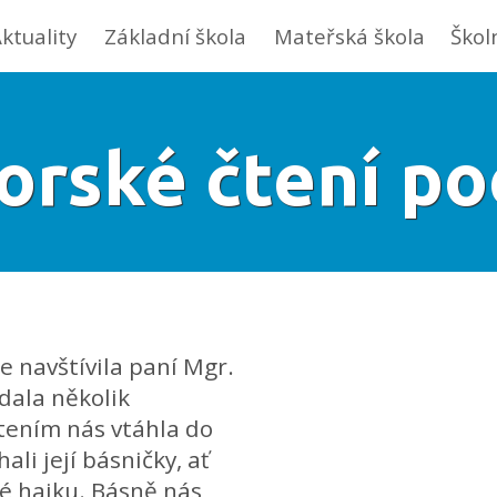
ktuality
Základní škola
Mateřská škola
Škol
orské čtení po
e navštívila paní Mgr.
dala několik
tením nás vtáhla do
ali její básničky, ať
né haiku. Básně nás