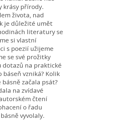
 krásy přírody.
lem života, nad
ak je důležité umět
hodinách literatury se
me si vlastní
ci s poezií užijeme
e se své prožitky
u dotazů na praktické
o báseň vzniká? Kolik
te básně začala psát?
dala na zvídavé
i autorském čtení
bohacení o řadu
 básně vyvolaly.