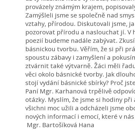
provázely známým krajem, popisovaly
Zamýšleli jsme se společně nad smys
vztahy, přírodou. Diskutovali jsme, j
pozorovat přírodu a naslouchat jí. V 
poezií budeme nadále zabývat. Zkusí
básnickou tvorbu. Věřím, že si při prá
spoustu zábavy i zamyšlení a pokusím
ztvárnit také výtvarně. Žáci měli řad
věci okolo básnické tvorby. Jak dlouh
stojí vydání básnické sbírky? Proč js
Paní Mgr. Karhanová trpělivě odpoví
otázky. Myslím, že jsme si hodiny př
všichni moc užili a odcházeli jsme o
nových informací i emocí, které v nás
Mgr. Bartošíková Hana