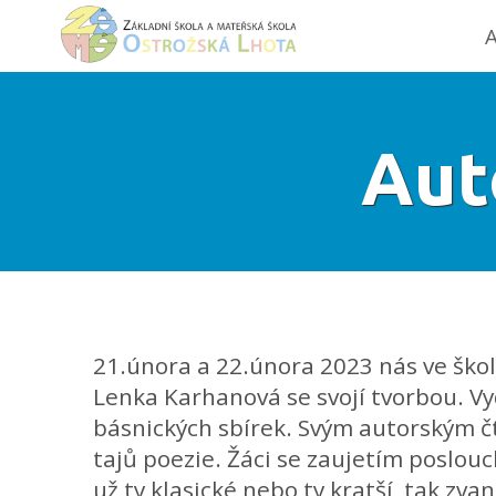
A
Aut
21.února a 22.února 2023 nás ve škol
Lenka Karhanová se svojí tvorbou. Vy
básnických sbírek. Svým autorským č
tajů poezie. Žáci se zaujetím poslouch
už ty klasické nebo ty kratší, tak zva