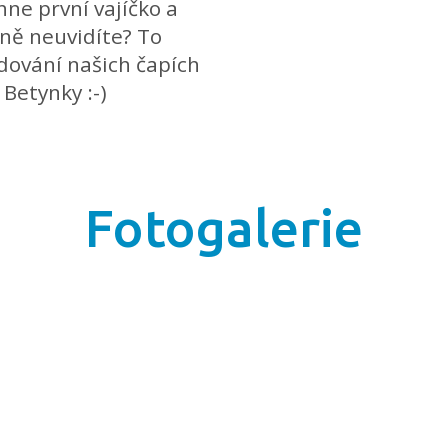
íhne první vajíčko a
íně neuvidíte? To
dování našich čapích
Betynky :-)
Fotogalerie