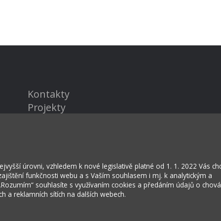
Kontakty
Projekty
Virtuální prohlídka
vyšší úrovni, vzhledem k nové legislativě platné od 1. 1. 2022 Vás c
jištění funkčnosti webu a s Vaším souhlasem i mj. k analytickým a
 „Rozumím“ souhlasíte s využívaním cookies a předáním údajů o chov
ích a reklamních sítích na dalších webech.
rožská Lhota