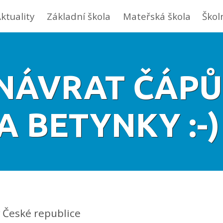
ktuality
Základní škola
Mateřská škola
Škol
NÁVRAT ČÁPŮ 
A BETYNKY :-
 v České republice