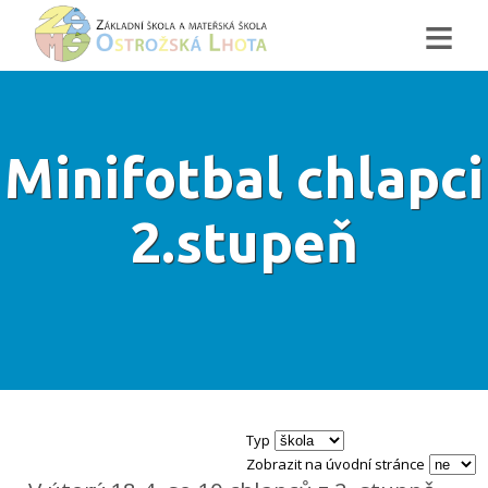
≡
Minifotbal chlapci
2.stupeň
Typ
Zobrazit na úvodní stránce