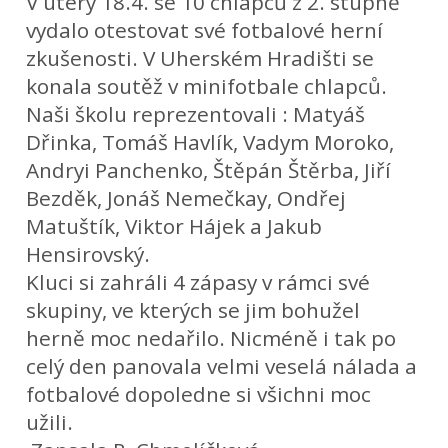
V úterý 18.4. se 10 chlapců z 2. stupně
vydalo otestovat své fotbalové herní
zkušenosti. V Uherském Hradišti se
konala soutěž v minifotbale chlapců.
Naši školu reprezentovali : Matyáš
Dřinka, Tomáš Havlík, Vadym Moroko,
Andryi Panchenko, Štěpán Štěrba, Jiří
Bezděk, Jonáš Nemečkay, Ondřej
Matuštík, Viktor Hájek a Jakub
Hensirovský.
Kluci si zahráli 4 zápasy v rámci své
skupiny, ve kterých se jim bohužel
herně moc nedařilo. Nicméně i tak po
celý den panovala velmi veselá nálada a
fotbalové dopoledne si všichni moc
užili.