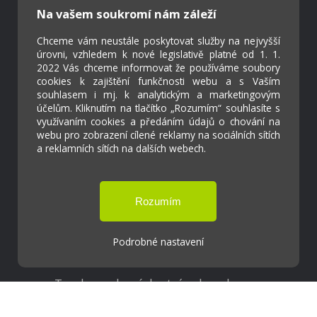
Na vašem soukromí nám záleží
Kontakty
Chceme vám neustále poskytovat služby na nejvyšší
úrovni, vzhledem k nové legislativě platné od 1. 1.
Projekty
2022 Vás chceme informovat že používáme soubory
Virtuální prohlídka
cookies k zajištění funkčnosti webu a s Vaším
souhlasem i mj. k analytickým a marketingovým
účelům. Kliknutím na tlačítko „Rozumím“ souhlasíte s
Cookies
využívaním cookies a předáním údajů o chování na
webu pro zobrazení cílené reklamy na sociálních sítích
Přístupnost
a reklamních sítích na dalších webech.
Přihlášení
Základní škola a Mateřská škola Ostrožská
Podrobné nastavení
Lhota
Tvorba webových stránek weboa.cz