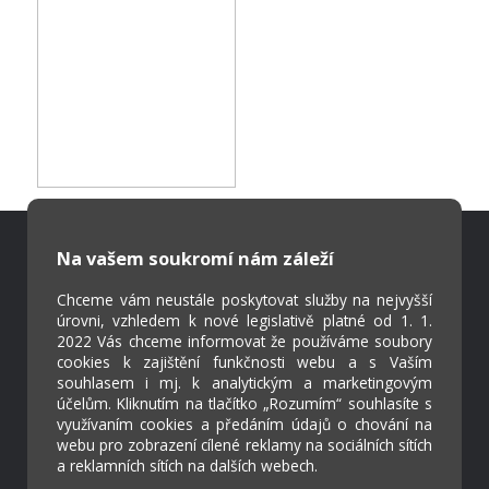
Na vašem soukromí nám záleží
Škola Online
Chceme vám neustále poskytovat služby na nejvyšší
Strava.cz
úrovni, vzhledem k nové legislativě platné od 1. 1.
2022 Vás chceme informovat že používáme soubory
cookies k zajištění funkčnosti webu a s Vaším
Kontakty
souhlasem i mj. k analytickým a marketingovým
účelům. Kliknutím na tlačítko „Rozumím“ souhlasíte s
Projekty
využívaním cookies a předáním údajů o chování na
Virtuální prohlídka
webu pro zobrazení cílené reklamy na sociálních sítích
a reklamních sítích na dalších webech.