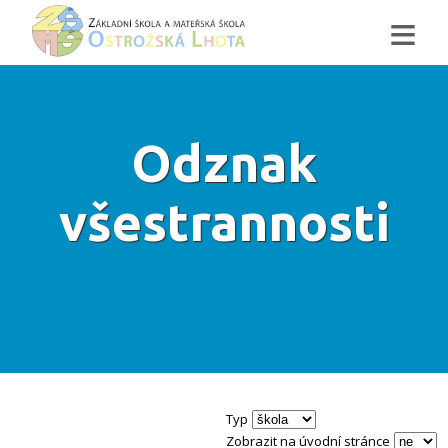
≡
Odznak
všestrannosti
Typ
Zobrazit na úvodní stránce