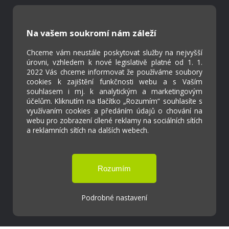
Škola Online
Strava.cz
Na vašem soukromí nám záleží
Chceme vám neustále poskytovat služby na nejvyšší
Kontakty
úrovni, vzhledem k nové legislativě platné od 1. 1.
Projekty
2022 Vás chceme informovat že používáme soubory
cookies k zajištění funkčnosti webu a s Vaším
Virtuální prohlídka
souhlasem i mj. k analytickým a marketingovým
účelům. Kliknutím na tlačítko „Rozumím“ souhlasíte s
využívaním cookies a předáním údajů o chování na
Cookies
webu pro zobrazení cílené reklamy na sociálních sítích
Přístupnost
a reklamních sítích na dalších webech.
Přihlášení
Podrobné nastavení
Základní škola a Mateřská škola Ostrožská
Lhota