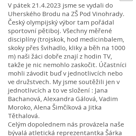
V pátek 21.4.2023 jsme se vydali do
Uherského Brodu na ZŠ Pod Vinohrady.
Český olympijský výbor tam pořádal
sportovní pětiboj. Všechny měřené
disciplíny (trojskok, hod medicinbalem,
skoky přes švihadlo, kliky a běh na 1000
m) naši žáci dobře znají z hodin TV,
takže je nic nemohlo zaskočit. Účastníci
mohli závodit buď v jednotlivcích nebo
ve družstvech. My jsme soutěžili jen v
jednotlivcích a to ve složení : Jana
Bachanová, Alexandra Gálová, Vadim
Moroko, Alena Šimčíková a Jitka
Těthalová.
Celým dopolednem nás provázela naše
bývalá atletická reprezentantka Šárka