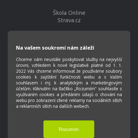
Škola Online
Strava.cz
Kontakty
Projekty
Na vašem soukromí nám záleží
Virtuální prohlídka
Chceme vám neustále poskytovat služby na nejvyšší
úrovni, vzhledem k nové legislativě platné od 1. 1.
2022 Vás chceme informovat že používáme soubory
Cookies
cookies k zajištění funkčnosti webu a s Vaším
Přístupnost
souhlasem i mj. k analytickým a marketingovým
Přihlášení
účelům. Kliknutím na tlačítko „Rozumím“ souhlasíte s
využívaním cookies a předáním údajů o chování na
webu pro zobrazení cílené reklamy na sociálních sítích
a reklamních sítích na dalších webech.
Základní škola a Mateřská škola Ostrožská
Lhota