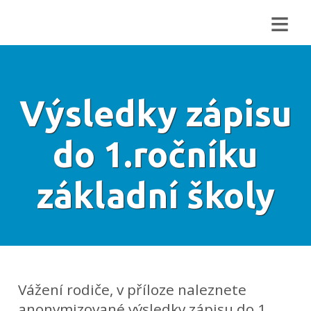
≡
Výsledky zápisu
do 1.ročníku
základní školy
Vážení rodiče, v příloze naleznete
anonymizované výsledky zápisu do 1.