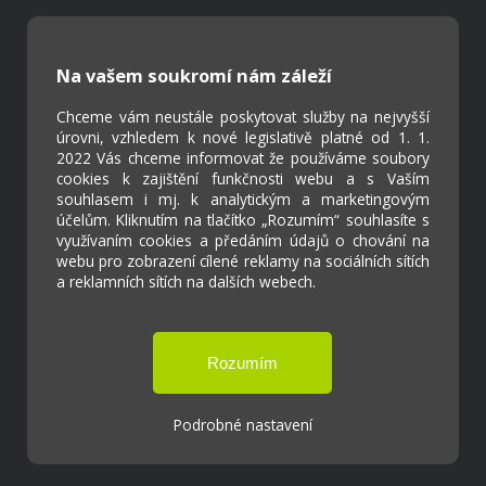
Kontakty
Projekty
Na vašem soukromí nám záleží
Virtuální prohlídka
Chceme vám neustále poskytovat služby na nejvyšší
úrovni, vzhledem k nové legislativě platné od 1. 1.
2022 Vás chceme informovat že používáme soubory
Cookies
cookies k zajištění funkčnosti webu a s Vaším
Přístupnost
souhlasem i mj. k analytickým a marketingovým
Přihlášení
účelům. Kliknutím na tlačítko „Rozumím“ souhlasíte s
využívaním cookies a předáním údajů o chování na
webu pro zobrazení cílené reklamy na sociálních sítích
a reklamních sítích na dalších webech.
Základní škola a Mateřská škola Ostrožská
Lhota
Podrobné nastavení
Tvorba webových stránek weboa.cz