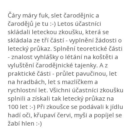
Čáry máry fuk, slet čarodějnic a
čarodějů je tu :-) Letos účastníci
skládali leteckou zkoušku, která se
skládala ze tří částí - vyplnění žádosti o
letecký průkaz. Splnění teoretické části
- znalost vyhlášky o létání na koštěti a
vyluštění čarodějnické tajenky. A z
praktické části - průlet pavučinou, let
na hradbách, let s mazlíčkem a
rychlostní let. Všichni účastníci zkoušku
splnili a získali tak letecký průkaz na
100 let :-) Při zkoušce se podávali k jídlu
hadí oči, křupaví červi, myši a popíjel se
žabí hlen :-)