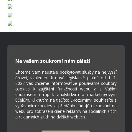
Škola Online
Strava.cz
Na vašem soukromí nám záleží
Chceme vám neustále poskytovat služby na nejvyšší
Kontakty
úrovni, vzhledem k nové legislativě platné od 1. 1.
2022 Vás chceme informovat že používáme soubory
Projekty
cookies k zajištění funkčnosti webu a s Vaším
Virtuální prohlídka
souhlasem i mj. k analytickým a marketingovým
účelům. Kliknutím na tlačítko „Rozumím“ souhlasíte s
využívaním cookies a předáním údajů o chování na
Cookies
webu pro zobrazení cílené reklamy na sociálních sítích
a reklamních sítích na dalších webech.
Přístupnost
Přihlášení