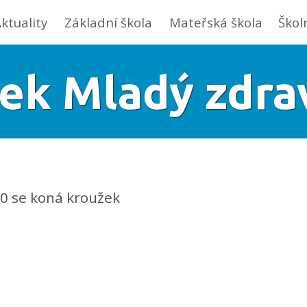
ktuality
Základní škola
Mateřská škola
Škol
ek Mladý zdra
30 se koná kroužek