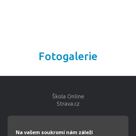
Fotogalerie
Škola Online
Strava.cz
Kontakty
Projekty
Na vašem soukromí nám záleží