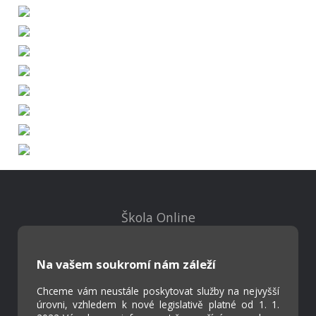
Škola Online
Strava.cz
Na vašem soukromí nám záleží
Kontakty
Chceme vám neustále poskytovat služby na nejvyšší
Projekty
úrovni, vzhledem k nové legislativě platné od 1. 1.
Virtuální prohlídka