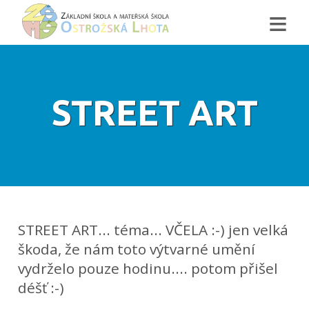
≡
STREET ART
STREET ART... téma... VČELA :-) jen velká
škoda, že nám toto výtvarné umění
vydrželo pouze hodinu.... potom přišel
déšť :-)