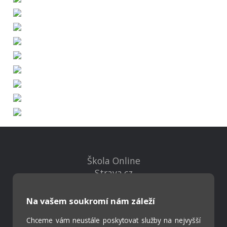
Škola Online
Strava.cz
Na vašem soukromí nám záleží
Kontakty
Projekty
Chceme vám neustále poskytovat služby na nejvyšší