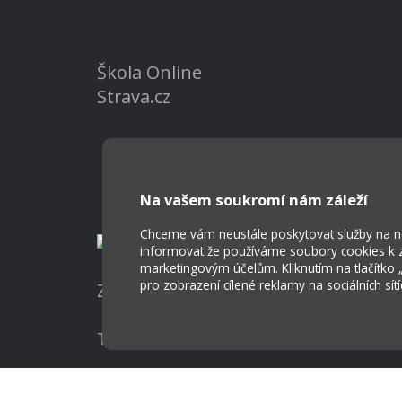
Škola Online
Strava.cz
Na vašem soukromí nám záleží
Chceme vám neustále poskytovat služby na nej
informovat že používáme soubory cookies k za
marketingovým účelům. Kliknutím na tlačítko
pro zobrazení cílené reklamy na sociálních sít
Základní škola a Mateřská škola Ost
Tvorba webových stránek weboa.cz