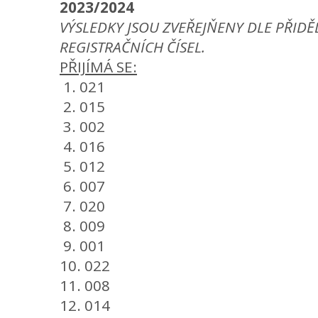
2023/2024
VÝSLEDKY JSOU ZVEŘEJŇENY DLE PŘID
REGISTRAČNÍCH ČÍSEL.
PŘIJÍMÁ SE:
1. 021
2. 015
3. 002
4. 016
5. 012
6. 007
7. 020
8. 009
9. 001
10. 022
11. 008
12. 014