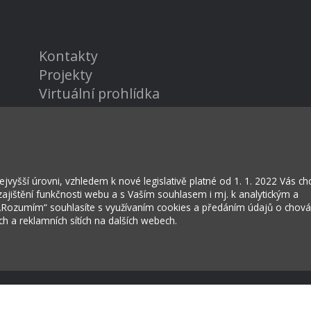
Kontakty
Projekty
Virtuální prohlídka
vyšší úrovni, vzhledem k nové legislativě platné od 1. 1. 2022 Vás c
jištění funkčnosti webu a s Vaším souhlasem i mj. k analytickým a
 „Rozumím“ souhlasíte s využívaním cookies a předáním údajů o chov
ích a reklamních sítích na dalších webech.
rožská Lhota