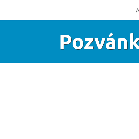
A
Pozvánk