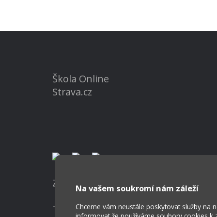
Škola Online
Strava.cz
Základní škola a Mateřská škola Ost
Na vašem soukromí nám záleží
Chceme vám neustále poskytovat služby na nej
Tvorba webových stránek weboa.cz
informovat že používáme soubory cookies k za