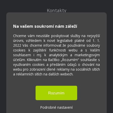
Kontakty
Projekty
Virtuální prohlídka
Na vašem soukromí nám záleží
Chceme vám neustále poskytovat služby na nejvyšší
Cookies
úrovni, vzhledem k nové legislativě platné od 1. 1.
Přístupnost
2022 Vás chceme informovat že používáme soubory
cookies k zajištění funkčnosti webu a s Vaším
Přihlášení
souhlasem i mj. k analytickým a marketingovým
účelům. Kliknutím na tlačítko „Rozumím“ souhlasíte s
využívaním cookies a předáním údajů o chování na
webu pro zobrazení cílené reklamy na sociálních sítích
a reklamních sítích na dalších webech.
Základní škola a Mateřská škola Ostrožská
Lhota
Tvorba webových stránek weboa.cz
Podrobné nastavení