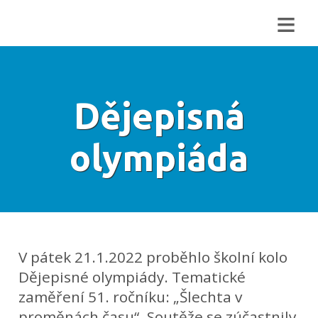
≡
Dějepisná
olympiáda
V pátek 21.1.2022 proběhlo školní kolo
Dějepisné olympiády. Tematické
zaměření 51. ročníku: „Šlechta v
proměnách času“. Soutěže se zúčastnily