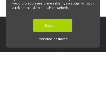
webu pro zobrazení cílené reklamy na sociálních sítích
a reklamních sítích na dalších webech.
Škola Online
Strava.cz
Podrobné nastavení
Kontakty
Projekty
Virtuální prohlídka
Cookies
Přístupnost
Přihlášení