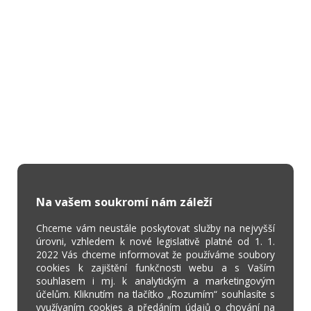
Na vašem soukromí nám záleží
Chceme vám neustále poskytovat služby na nejvyšší
úrovni, vzhledem k nové legislativě platné od 1. 1.
2022 Vás chceme informovat že používáme soubory
cookies k zajištění funkčnosti webu a s Vaším
souhlasem i mj. k analytickým a marketingovým
účelům. Kliknutím na tlačítko „Rozumím“ souhlasíte s
využívaním cookies a předáním údajů o chování na