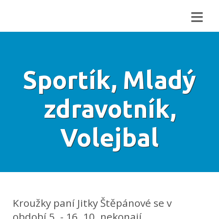
≡
Sportík, Mladý
zdravotník,
Volejbal
Kroužky paní Jitky Štěpánové se v
období 5. - 16. 10. nekonají.