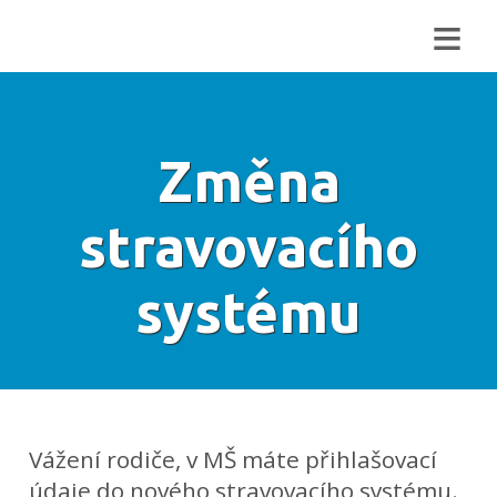
≡
Změna
stravovacího
systému
Vážení rodiče, v MŠ máte přihlašovací
údaje do nového stravovacího systému.