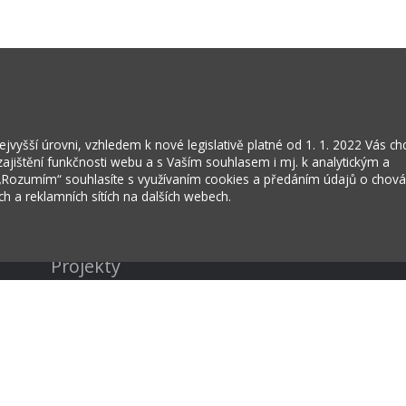
vyšší úrovni, vzhledem k nové legislativě platné od 1. 1. 2022 Vás c
jištění funkčnosti webu a s Vaším souhlasem i mj. k analytickým a
 „Rozumím“ souhlasíte s využívaním cookies a předáním údajů o chov
ích a reklamních sítích na dalších webech.
Kontakty
Projekty
Virtuální prohlídka