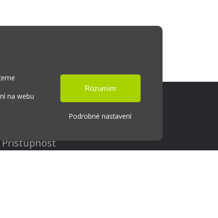
hceme
ání na webu
Podrobné nastavení
Cookies
Přístupnost
Přihlášení