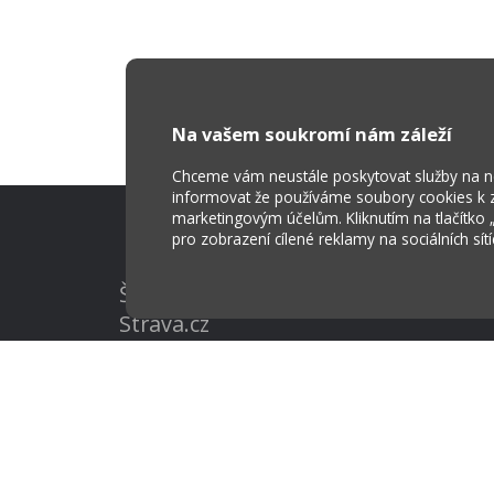
Na vašem soukromí nám záleží
Chceme vám neustále poskytovat služby na nej
informovat že používáme soubory cookies k za
marketingovým účelům. Kliknutím na tlačítko
pro zobrazení cílené reklamy na sociálních sít
Škola Online
Strava.cz